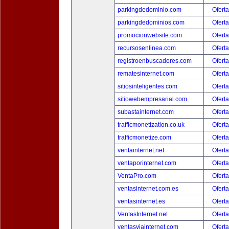
parkingdedominio.com
Oferta
parkingdedominios.com
Oferta
promocionwebsite.com
Oferta
recursosenlinea.com
Oferta
registroenbuscadores.com
Oferta
rematesinternet.com
Oferta
sitiosinteligentes.com
Oferta
sitiowebempresarial.com
Oferta
subastainternet.com
Oferta
trafficmonetization.co.uk
Oferta
trafficmonetize.com
Oferta
ventainternet.net
Oferta
ventaporinternet.com
Oferta
VentaPro.com
Oferta
ventasinternet.com.es
Oferta
ventasinternet.es
Oferta
VentasInternet.net
Oferta
ventasviainternet.com
Oferta