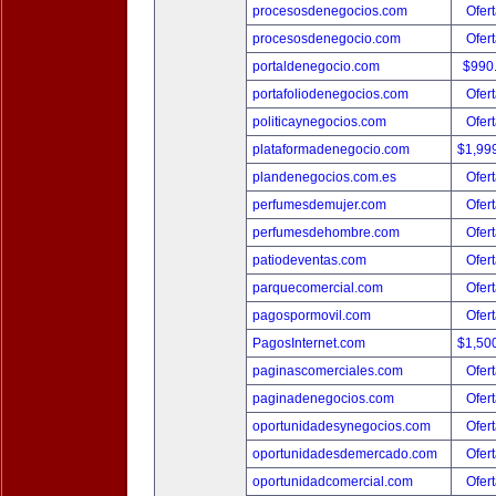
procesosdenegocios.com
Ofert
procesosdenegocio.com
Ofert
portaldenegocio.com
$990
portafoliodenegocios.com
Ofert
politicaynegocios.com
Ofert
plataformadenegocio.com
$1,99
plandenegocios.com.es
Ofert
perfumesdemujer.com
Ofert
perfumesdehombre.com
Ofert
patiodeventas.com
Ofert
parquecomercial.com
Ofert
pagospormovil.com
Ofert
PagosInternet.com
$1,50
paginascomerciales.com
Ofert
paginadenegocios.com
Ofert
oportunidadesynegocios.com
Ofert
oportunidadesdemercado.com
Ofert
oportunidadcomercial.com
Ofert