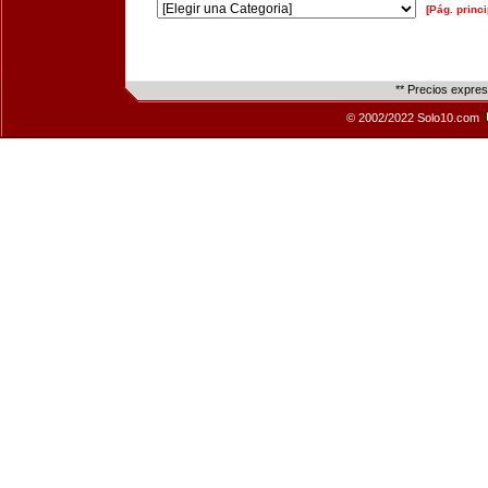
[Pág. princi
** Precios expre
© 2002/2022 Solo10.com