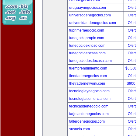
USAnegocios.com
Ofert
uruguaynegocios.com
Ofert
universodenegocios.com
Ofert
universidaddenegocios.com
Ofert
tuprimernegocio.com
Ofert
tunegociopropio.com
Ofert
tunegocioexitoso.com
Ofert
tunegocioencasa.com
Ofert
tunegociodesdecasa.com
Ofert
tuemprendimiento.com
$3,50
tiendadenegocios.com
Ofert
thetradernetwork.com
$900
tecnologiaynegocio.com
Ofert
tecnologiacomercial.com
Ofert
tecnicasdenegocio.com
Ofert
tarjetasdenegocios.com
Ofert
tallerdenegocios.com
Ofert
susocio.com
Ofert