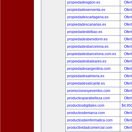
propiedadesgijon.es
Ofert
propiedadesenventa.es
Ofert
propiedadescartagena.es
Ofert
propiedadescanarias.es
Ofert
propiedadesbilbao.es
Ofert
propiedadesbenidorm.es
Ofert
propiedadesbarcelona.es
Ofert
propiedadesbarcelona.com.es
Ofert
propiedadesbaleares.es
Ofert
propiedadesargentina.com
Ofert
propiedadesalmeria.es
Ofert
propiedadesalicante.es
Ofert
promocionesyeventos.com
Ofert
productosparabelleza.com
Ofert
productosdigitales.com
$4,95
productosdemarca.com
Ofert
productosdeinformatica.com
Ofert
productividadcomercial.com
Ofert