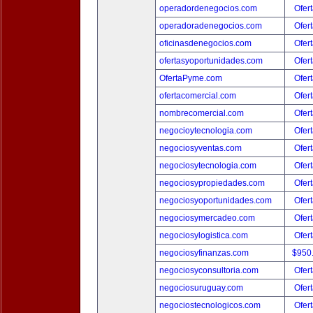
operadordenegocios.com
Ofert
operadoradenegocios.com
Ofert
oficinasdenegocios.com
Ofert
ofertasyoportunidades.com
Ofert
OfertaPyme.com
Ofert
ofertacomercial.com
Ofert
nombrecomercial.com
Ofert
negocioytecnologia.com
Ofert
negociosyventas.com
Ofert
negociosytecnologia.com
Ofert
negociosypropiedades.com
Ofert
negociosyoportunidades.com
Ofert
negociosymercadeo.com
Ofert
negociosylogistica.com
Ofert
negociosyfinanzas.com
$950
negociosyconsultoria.com
Ofert
negociosuruguay.com
Ofert
negociostecnologicos.com
Ofert