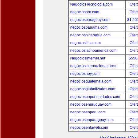
NegociosTecnologia.com
Ofert
negociospro.com
Ofert
negociosparaguay.com
$1,20
negociospanama.com
Ofert
negociosnicaragua.com
Ofert
negocioslima.com
Ofert
negocioslatinoamerica.com
Ofert
NegociosInternet.net
$550
negociosinternacionais.com
Ofert
negocioshoy.com
Ofert
negociosguatemala.com
Ofert
negociosglobalizados.com
Ofert
negocioseoportunidades.com
Ofert
negociosenuruguay.com
Ofert
negociosenperu.com
Ofert
negociosenparaguay.com
Ofert
negociosenlaweb.com
Ofert