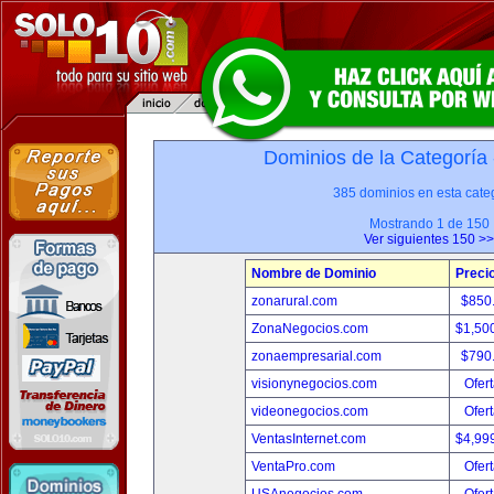
Dominios de la Categoría
385 dominios en esta categ
Mostrando 1 de 150
Ver siguientes 150 >>
Nombre de Dominio
Preci
zonarural.com
$850
ZonaNegocios.com
$1,50
zonaempresarial.com
$790
visionynegocios.com
Ofert
videonegocios.com
Ofert
VentasInternet.com
$4,99
VentaPro.com
Ofert