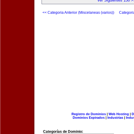
Ver Siguientes 150 >
<< Categoria Anterior (Miscelaneas (varios))
Categori
Registro de Dominios
|
Web Hosting
|
D
Dominios Expirados
|
Industrias
|
Indu
Categorías de Dominio: