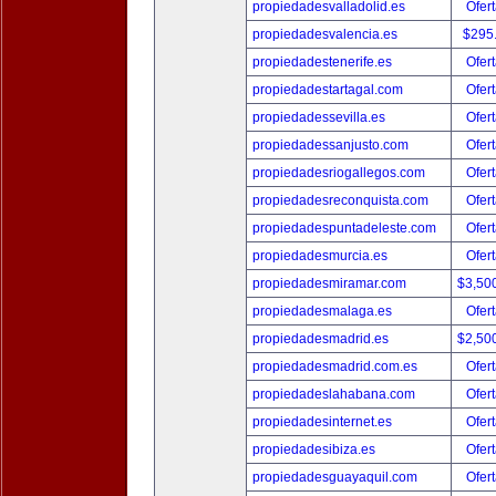
propiedadesvalladolid.es
Ofert
propiedadesvalencia.es
$295
propiedadestenerife.es
Ofert
propiedadestartagal.com
Ofert
propiedadessevilla.es
Ofert
propiedadessanjusto.com
Ofert
propiedadesriogallegos.com
Ofert
propiedadesreconquista.com
Ofert
propiedadespuntadeleste.com
Ofert
propiedadesmurcia.es
Ofert
propiedadesmiramar.com
$3,50
propiedadesmalaga.es
Ofert
propiedadesmadrid.es
$2,50
propiedadesmadrid.com.es
Ofert
propiedadeslahabana.com
Ofert
propiedadesinternet.es
Ofert
propiedadesibiza.es
Ofert
propiedadesguayaquil.com
Ofert