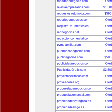
rodadadenegocio.com
Ofert
revistaempresarios.com
$1,50
repuestosautomotor.com
$590
reportedenegocios.com
Ofert
RegistroDePatentes.es
Ofert
rednegocios.net
Ofert
redaccioncomercial.com
Ofert
pymefamiliar.com
Ofert
puertoriconegocios.com
Ofert
publinegocios.com
$580
publicidadnegocios.com
Ofert
PublicidadGratis.com
$2,50
proyectosexitosos.com
Ofert
proveedores.org
Ofert
propuestadenegocios.com
Ofert
propuestacomercial.com
Ofert
propiedadeszaragoza.es
Ofert
propiedadesvigo.es
Ofert