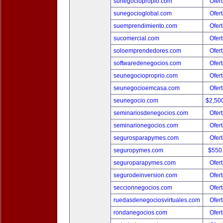
sunegociopropio.com
Ofert
sunegocioglobal.com
Ofert
suemprendimiento.com
Ofert
sucomercial.com
Ofert
soloemprendedores.com
Ofert
softwaredenegocios.com
Ofert
seunegocioproprio.com
Ofert
seunegocioemcasa.com
Ofert
seunegocio.com
$2,50
seminariosdenegocios.com
Ofert
seminarionegocios.com
Ofert
segurosparapymes.com
Ofert
seguropymes.com
$550
seguroparapymes.com
Ofert
segurodeinversion.com
Ofert
seccionnegocios.com
Ofert
ruedasdenegociosvirtuales.com
Ofert
rondanegocios.com
Ofert