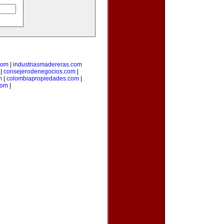
com
|
industriasmadereras.com
|
consejerodenegocios.com
|
m
|
colombiapropiedades.com
|
com
|