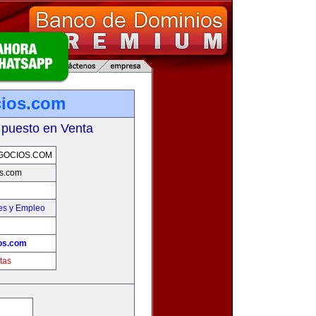
cios.com
 puesto en Venta
GOCIOS.COM
s.com
es y Empleo
os.com
tas