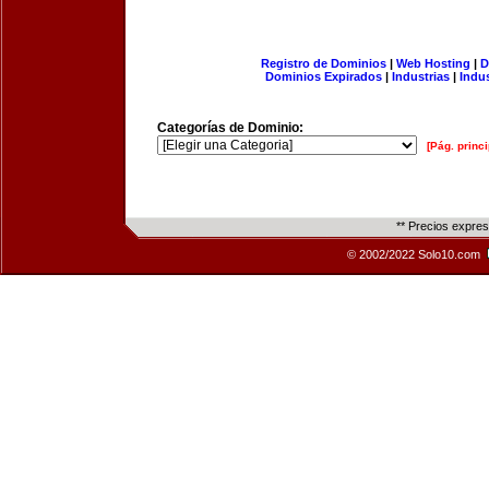
Registro de Dominios
|
Web Hosting
|
D
Dominios Expirados
|
Industrias
|
Indu
Categorías de Dominio:
[Pág. princi
** Precios expre
© 2002/2022 Solo10.com