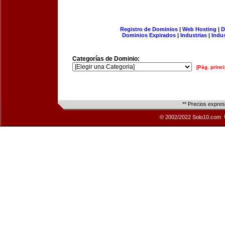
Registro de Dominios
|
Web Hosting
|
D
Dominios Expirados
|
Industrias
|
Indu
Categorías de Dominio:
[Pág. princi
** Precios expre
© 2002/2022 Solo10.com