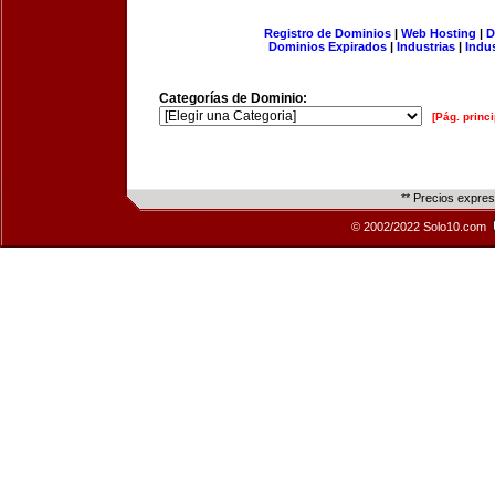
Registro de Dominios
|
Web Hosting
|
D
Dominios Expirados
|
Industrias
|
Indu
Categorías de Dominio:
[Pág. princi
** Precios expre
© 2002/2022 Solo10.com