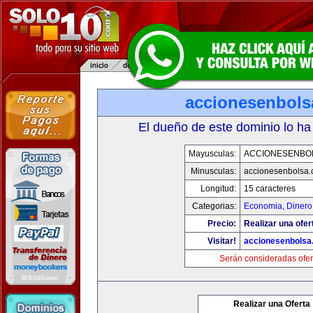
accionesenbols
El dueño de este dominio lo ha
Mayusculas:
ACCIONESENBO
Minusculas:
accionesenbolsa
Longitud:
15 caracteres
Categorias:
Economia, Dinero
Precio:
Realizar una ofer
Visitar!
accionesenbolsa
Serán consideradas ofer
Realizar una Oferta