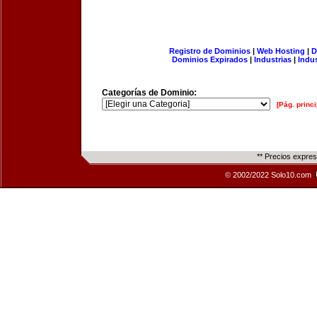
Registro de Dominios
|
Web Hosting
|
D
Dominios Expirados
|
Industrias
|
Indu
Categorías de Dominio:
[Pág. princi
** Precios expre
© 2002/2022 Solo10.com