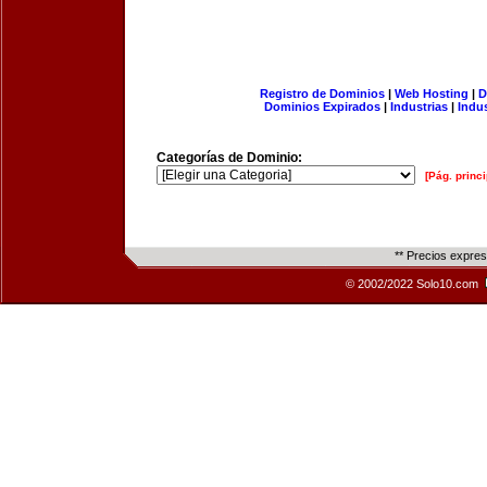
Registro de Dominios
|
Web Hosting
|
D
Dominios Expirados
|
Industrias
|
Indu
Categorías de Dominio:
[Pág. princi
** Precios expre
© 2002/2022 Solo10.com