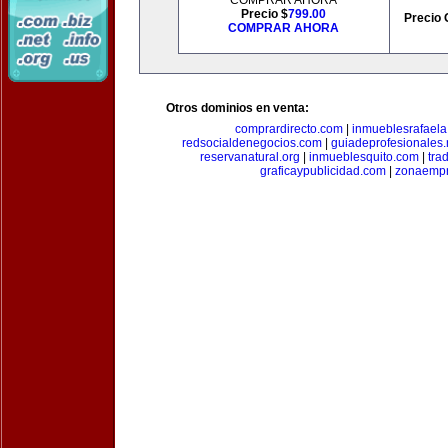
COMPRAR AHORA
Precio $
799.00
Precio 
COMPRAR AHORA
Otros dominios en venta:
comprardirecto.com
|
inmueblesrafael
redsocialdenegocios.com
|
guiadeprofesionales.
reservanatural.org
|
inmueblesquito.com
|
tra
graficaypublicidad.com
|
zonaempr