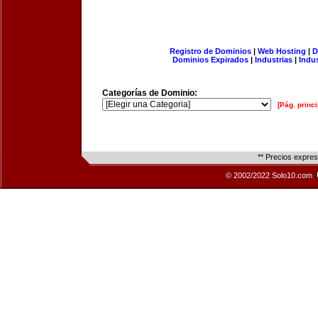
Registro de Dominios
|
Web Hosting
|
D
Dominios Expirados
|
Industrias
|
Indu
Categorías de Dominio:
[Pág. princi
** Precios expre
© 2002/2022 Solo10.com