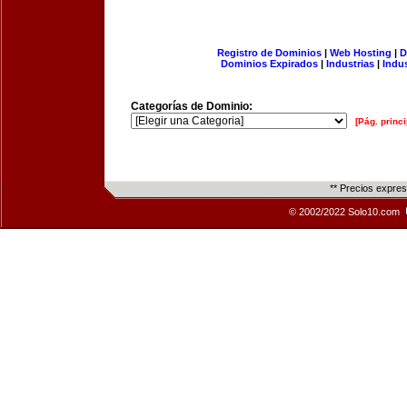
Registro de Dominios
|
Web Hosting
|
D
Dominios Expirados
|
Industrias
|
Indu
Categorías de Dominio:
[Pág. princi
** Precios expre
© 2002/2022 Solo10.com