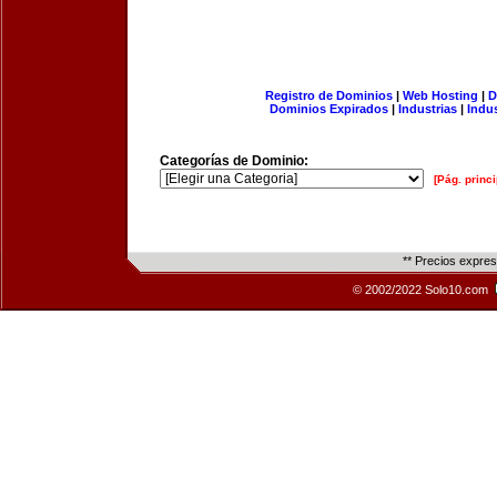
Registro de Dominios
|
Web Hosting
|
D
Dominios Expirados
|
Industrias
|
Indu
Categorías de Dominio:
[Pág. princi
** Precios expre
© 2002/2022 Solo10.com